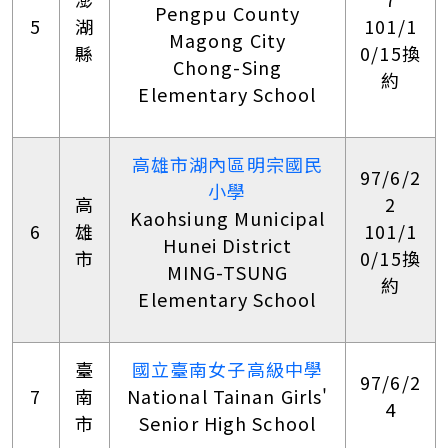
Pengpu County
5
湖
101/1
Magong City
縣
0/15換
Chong-Sing
約
Elementary School
高雄市湖內區明宗國民
97/6/2
小學
高
2
Kaohsiung Municipal
6
雄
101/1
Hunei District
市
0/15換
MING-TSUNG
約
Elementary School
臺
國立臺南女子高級中學
97/6/2
7
南
National Tainan Girls'
4
市
Senior High School