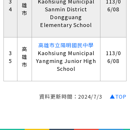
3
Kaohsiung Municipal
113/0
雄
4
Sanmin District
6/08
市
Dongguang
Elementary School
高雄市立陽明國民中學
高
3
Kaohsiung Municipal
113/0
雄
5
Yangming Junior High
6/08
市
School
資料更新時間：2024/7/3
▲TOP