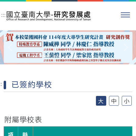
跳到主要內容區塊
:::
Previous
Nex
已簽約學校
::
大
中
小
附屬學校表
項
縣